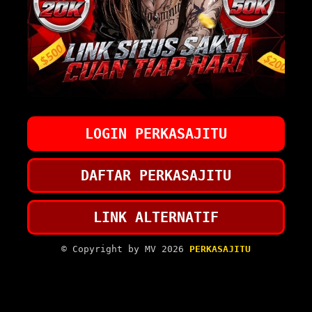
LOGIN PERKASAJITU
DAFTAR PERKASAJITU
LINK ALTERNATIF
© Copyright by MV 2026
PERKASAJITU